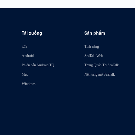
Tải xuống
Sản phẩm
iOS
Tính năng
Android
SeaTalk Web
Phiên bản Android TQ
Trang Quản Trị SeaTalk
Mac
Nền tang mở SeaTalk
Windows