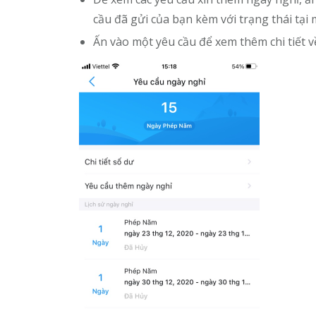
cầu đã gửi của bạn kèm với trạng thái tại
Ấn vào một yêu cầu để xem thêm chi tiết v