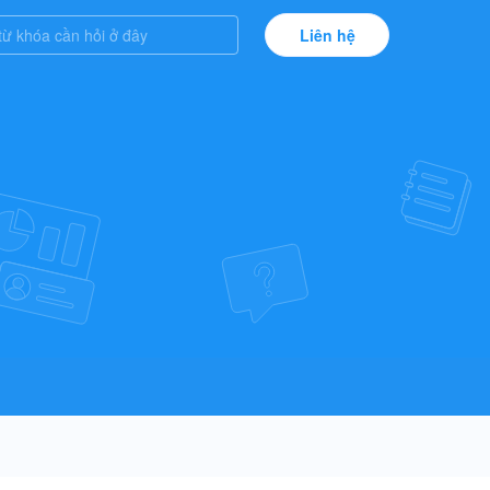
từ khóa cần hỏi ở đây
Liên hệ