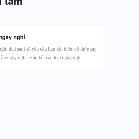
n tâm
ngày nghỉ
nghỉ thai sản) sẽ yêu cầu bạn xin thêm số dư ngày
 cầu ngày nghỉ. Hầu hết các loại ngày ngh