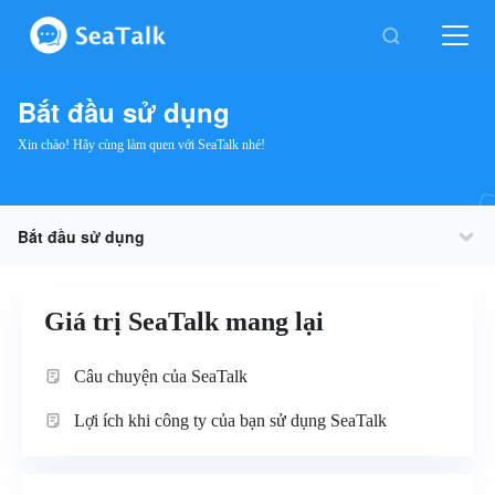
Bắt đầu sử dụng
Xin chào! Hãy cùng làm quen với SeaTalk nhé!
Bắt đầu sử dụng
Giá trị SeaTalk mang lại
Tham gia SeaTalk
Giá trị SeaTalk mang lại
Tại sao nên chọn SeaTalk
Câu chuyện của SeaTalk
Lợi ích khi công ty của bạn sử dụng SeaTalk
Nhật ký thay đổi